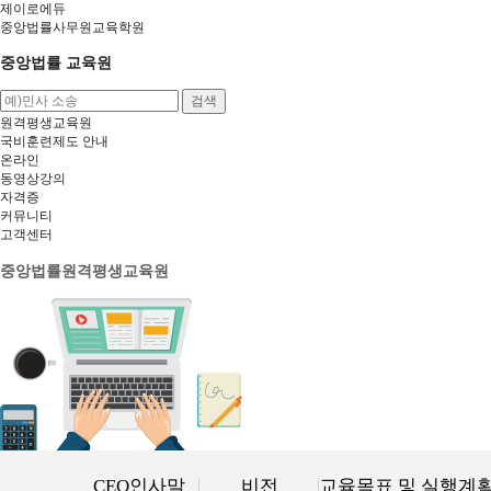
제이로에듀
중앙법률사무원교육학원
중앙법률 교육원
검색
원격평생교육원
국비훈련제도 안내
온라인
동영상강의
자격증
커뮤니티
고객센터
중앙법률원격평생교육원
CEO인사말
비전
교육목표 및 실행계