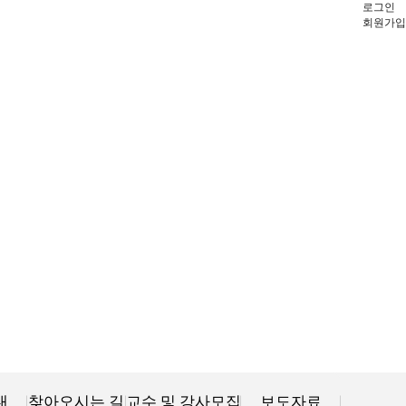
로그인
회원가입
내
찾아오시는 길
교수 및 강사모집
보도자료