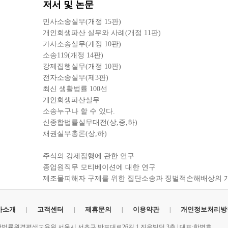
저서 및 논문
민사소송실무(개정 15판)
개인회생파산 실무와 사례(개정 11판)
가사소송실무(개정 10판)
소송119(개정 14판)
강제집행실무(개정 10판)
전자소송실무(제3판)
최신 생활법률 100선
개인회생파산실무
소송누구나 할 수 있다.
신종합법률실무대전(상,중,하)
채권실무총론(상,하)
주식의 강제집행에 관한 연구
종업원직무 모티베이션에 대한 연구
제조물피해자 구제를 위한 집단소송과 징벌적손해배상의 
사소개
고객센터
제휴문의
이용약관
개인정보처리방
법률원격평생교육원 서울시 서초구 반포대로26길 1 진우빌딩 3층 | 대표:한병호