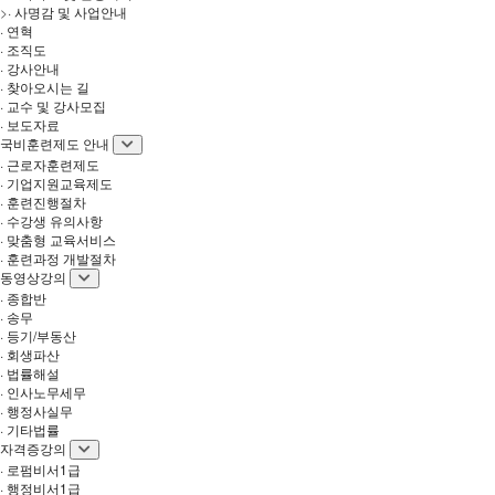
>
· 사명감 및 사업안내
· 연혁
· 조직도
· 강사안내
· 찾아오시는 길
· 교수 및 강사모집
· 보도자료
국비훈련제도 안내
· 근로자훈련제도
· 기업지원교육제도
· 훈련진행절차
· 수강생 유의사항
· 맞춤형 교육서비스
· 훈련과정 개발절차
동영상강의
· 종합반
· 송무
· 등기/부동산
· 회생파산
· 법률해설
· 인사노무세무
· 행정사실무
· 기타법률
자격증강의
· 로펌비서1급
· 행정비서1급