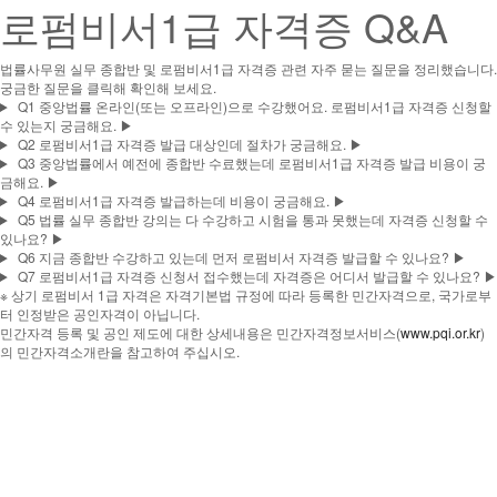
로펌비서1급 자격증 Q&A
법률사무원 실무 종합반 및 로펌비서1급 자격증 관련 자주 묻는 질문을 정리했습니다.
궁금한 질문을 클릭해 확인해 보세요.
Q1
중앙법률 온라인(또는 오프라인)으로 수강했어요. 로펌비서1급 자격증 신청할
수 있는지 궁금해요.
▶
Q2
로펌비서1급 자격증 발급 대상인데 절차가 궁금해요.
▶
Q3
중앙법률에서 예전에 종합반 수료했는데 로펌비서1급 자격증 발급 비용이 궁
금해요.
▶
Q4
로펌비서1급 자격증 발급하는데 비용이 궁금해요.
▶
Q5
법률 실무 종합반 강의는 다 수강하고 시험을 통과 못했는데 자격증 신청할 수
있나요?
▶
Q6
지금 종합반 수강하고 있는데 먼저 로펌비서 자격증 발급할 수 있나요?
▶
Q7
로펌비서1급 자격증 신청서 접수했는데 자격증은 어디서 발급할 수 있나요?
▶
※ 상기 로펌비서 1급 자격은 자격기본법 규정에 따라 등록한 민간자격으로, 국가로부
터 인정받은 공인자격이 아닙니다.
민간자격 등록 및 공인 제도에 대한 상세내용은 민간자격정보서비스(
www.pqi.or.kr
)
의 민간자격소개란을 참고하여 주십시오.