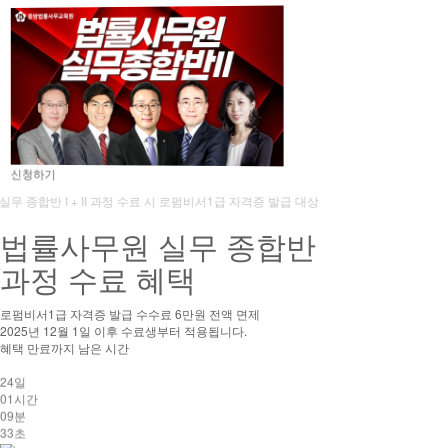
법률사무원 실무 종합반 I
신청하기
법률사무원 실무 종합반 II
법률사무원 실무 종합반 I + II 과정 수료 시 로펌비서1급 자격증 발급 대상
법률사무원 실무 종합반
과정 수료 혜택
로펌비서1급 자격증 발급 수수료 6만원 전액 면제
2025년 12월 1일 이후 수료생부터 적용됩니다.
혜택 만료까지 남은 시간
24
일
01
시간
09
분
32
초