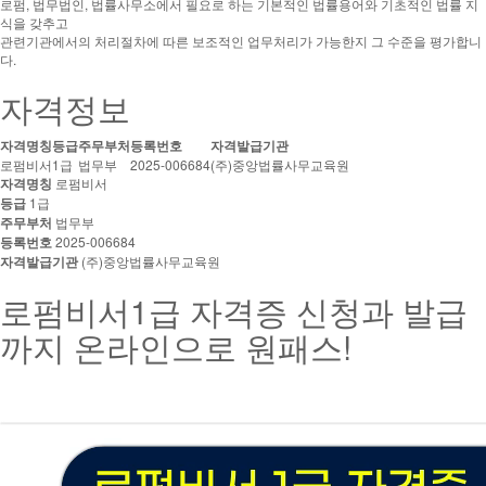
로펌, 법무법인, 법률사무소에서 필요로 하는 기본적인 법률용어와 기초적인 법률 지
식을 갖추고
관련기관에서의 처리절차에 따른 보조적인 업무처리가 가능한지 그 수준을 평가합니
다.
자격정보
자격명칭
등급
주무부처
등록번호
자격발급기관
로펌비서
1급
법무부
2025-006684
(주)중앙법률사무교육원
자격명칭
로펌비서
등급
1급
주무부처
법무부
등록번호
2025-006684
자격발급기관
(주)중앙법률사무교육원
로펌비서1급 자격증 신청과 발급
까지 온라인으로 원패스!