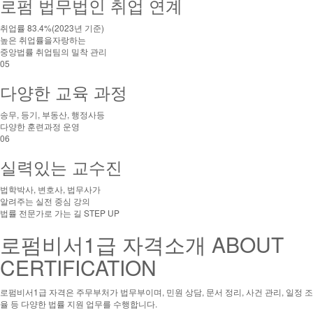
로펌 법무법인 취업 연계
취업률 83.4%(2023년 기준)
높은 취업률을자랑하는
중앙법률 취업팀의 밀착 관리
05
다양한 교육 과정
송무, 등기, 부동산, 행정사등
다양한 훈련과정 운영
06
실력있는 교수진
법학박사, 변호사, 법무사가
알려주는 실전 중심 강의
법률 전문가로 가는 길
STEP UP
로펌비서1급 자격소개
ABOUT
CERTIFICATION
로펌비서1급 자격은 주무부처가 법무부이며, 민원 상담, 문서 정리, 사건 관리, 일정 조
율 등 다양한 법률 지원 업무를 수행합니다.