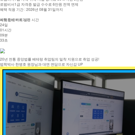
로펌비서1급 자격증 발급 수수료 6만원 전액 면제
혜택 적용 기간 : 2026년 08월 31일까지
시험응시 바로가기
혜택 만료까지 남은 시간
24
일
01
시간
09
분
32
초
20년 전통 중앙법률 베테랑 취업팀의 밀착 지원으로 취업 성공!
법학박사 한병호 원장님과 대면 면담으로
자신감 UP