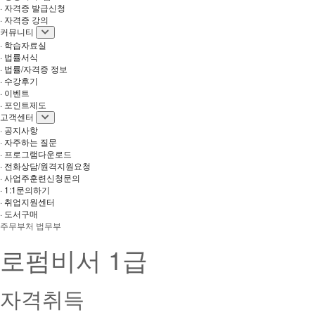
· 자격증 발급신청
· 자격증 강의
커뮤니티
· 학습자료실
· 법률서식
· 법률/자격증 정보
· 수강후기
· 이벤트
· 포인트제도
고객센터
· 공지사항
· 자주하는 질문
· 프로그램다운로드
· 전화상담/원격지원요청
· 사업주훈련신청문의
· 1:1문의하기
· 취업지원센터
· 도서구매
주무부처 법무부
로펌비서 1급
자격취득