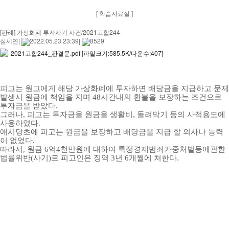
[ 학습자료실 ]
[판례] 가상화폐 투자사기 사건/2021고합244
심세연
|
2022.05.23 23:39
|
8529
2021고합244_판결문.pdf
[파일크기:585.5K/다운수:407]
피고는 원고에게 해당 가상화폐에 투자하면 배당금을 지급하고 문제
발생시 원금에 책임을 지며 48시간내의 환불을 보장하는 조건으로
투자금을 받았다.
그러나, 피고는 투자금을 원금을 생활비, 돌려막기 등의 사적용도에
사용하였다.
애시당초에 피고는 원금을 보장하고 배당금을 지급 할 의사나 능력
이 없었다.
따라서, 원금 6억4천만원에 대하여 특정경제범죄가중처벌등에관한
법률위반(사기)로 피고인은 징역 3년 6개월에 처한다.