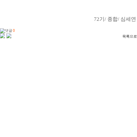
72기/ 종합
/ 심세연
댓글
0
목록으로