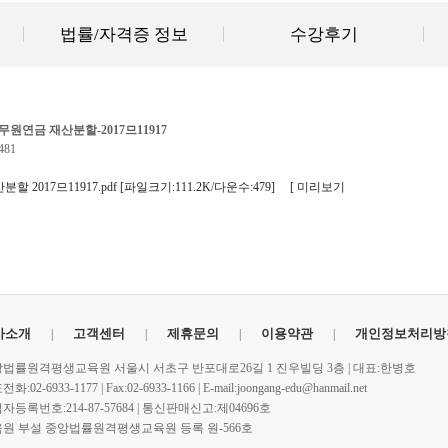
법률/자격증 정보
수강후기
공무원연금 재산분할-2017므11917
481
 2017므11917.pdf
[파일크기:111.2K/다운수:479]
[ 미리보기
사소개
고객센터
제휴문의
이용약관
개인정보처리방
법률원격평생교육원 서울시 서초구 반포대로26길 1 진우빌딩 3층 | 대표:한병호
화:02-6933-1177 | Fax:02-6933-1166 | E-mail:joongang-edu@hanmail.net
자등록번호:214-87-57684 | 통신판매신고:제04696호
원 부설 중앙법률원격평생교육원 등록 원-566호