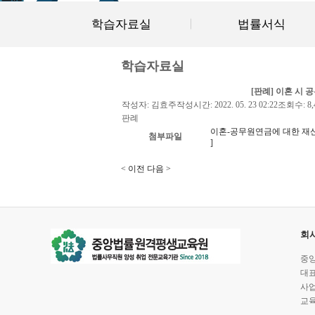
학습자료실
법률서식
학습자료실
[판례] 이혼 시 
작성자:
김효주
작성시간:
2022. 05. 23 02:22
조회수:
8,
판례
이혼-공무원연금에 대한 재산분할
첨부파일
]
< 이전
다음 >
회
중앙
대표전
사업
교육