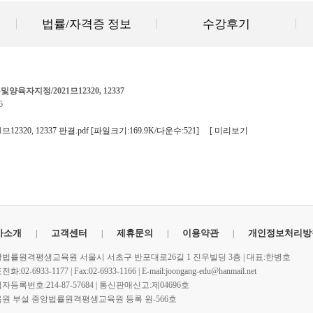
법률/자격증 정보
수강후기
육자지정/2021므12320, 12337
6
1므12320, 12337 판결.pdf
[파일크기:169.9K/다운수:521]
[ 미리보기
사소개
고객센터
제휴문의
이용약관
개인정보처리방
법률원격평생교육원 서울시 서초구 반포대로26길 1 진우빌딩 3층 | 대표:한병호
화:02-6933-1177 | Fax:02-6933-1166 | E-mail:joongang-edu@hanmail.net
자등록번호:214-87-57684 | 통신판매신고:제04696호
원 부설 중앙법률원격평생교육원 등록 원-566호