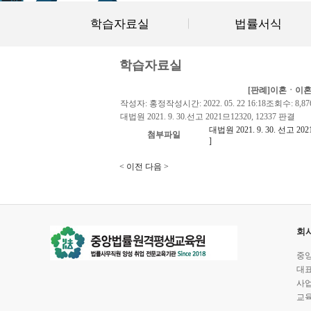
학습자료실
법률서식
학습자료실
[판례]이혼ㆍ이혼및양
작성자:
홍정
작성시간:
2022. 05. 22 16:18
조회수:
8,87
대법원
2021. 9. 30.
선고
2021
므
12320, 12337
판결
대법원 2021. 9. 30. 선고 202
첨부파일
]
< 이전
다음 >
회
중앙
대표전
사업
교육