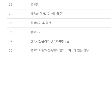
28
유류분
29
상속의 한정승인 심판청구
30
한정승인 후 청산
31
상속포기
32
상속재산분리와 상속회복청구권
33
분묘기지권과 상속인이 없거나 외국에 있는 경우