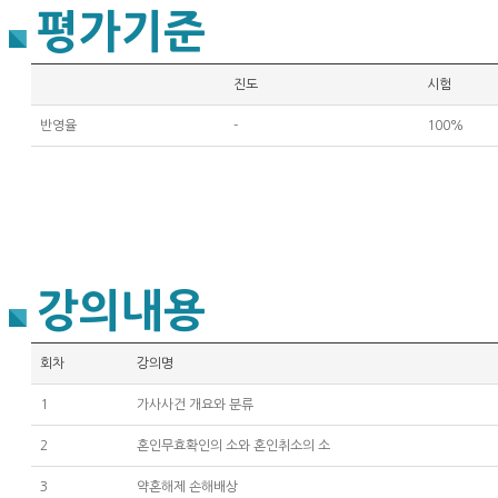
평가기준
진도
시험
반영율
-
100%
강의내용
회차
강의명
1
가사사건 개요와 분류
2
혼인무효확인의 소와 혼인취소의 소
3
약혼해제 손해배상