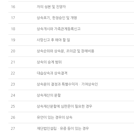
16
자의 성본 및 친양자
17
상속포기, 한정승인 및 개명
18
상속개시와 가족관계등록신고
19
사망신고 후 해야 할 일
20
상속순위와 상속분, 조의금 및 장례비용
21
상속의 승계 범위
22
대습상속과 상속결격
23
상속분의 결정과 특별수익자ㆍ기여상속인
24
상속재산의 분할
25
상속재산분할에 심판문이 필요한 경우
26
유언이 있는 경우의 상속
27
재단법인설립ㆍ유증 등이 있는 경우