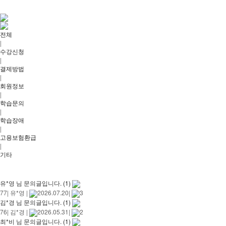
전체
|
수강신청
|
결제방법
|
회원정보
|
학습문의
|
학습장애
|
고용보험환급
|
기타
유*영 님 문의글입니다.
(1)
77
|
유*영
|
2026.07.20
|
3
김*경 님 문의글입니다.
(1)
76
|
김*경
|
2026.05.31
|
2
최*비 님 문의글입니다.
(1)