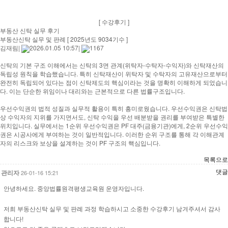
[ 수강후기 ]
부동산 신탁 실무 후기
부동산신탁 실무 및 판례 [ 2025년도 9034기수 ]
김재림
|
2026.01.05 10:57
|
1167
신탁의 기본 구조 이해에서는 신탁의 3면 관계(위탁자-수탁자-수익자)와 신탁재산의
독립성 원칙을 학습했습니다. 특히 신탁재산이 위탁자 및 수탁자의 고유재산으로부터
완전히 독립되어 있다는 점이 신탁제도의 핵심이라는 것을 명확히 이해하게 되었습니
다. 이는 단순한 위임이나 대리와는 근본적으로 다른 법률구조입니다.
우선수익권의 법적 성질과 실무적 활용이 특히 흥미로웠습니다. 우선수익권은 신탁법
상 수익자의 지위를 가지면서도, 신탁 수익을 우선 배분받을 권리를 부여받은 특별한
위치입니다. 실무에서는 1순위 우선수익권은 PF 대주(금융기관)에게, 2순위 우선수익
권은 시공사에게 부여하는 것이 일반적입니다. 이러한 순위 구조를 통해 각 이해관계
자의 리스크와 보상을 설계하는 것이 PF 구조의 핵심입니다.​
목록으로
댓글
관리자
26-01-16 15:21
안녕하세요. 중앙법률원격평생교육원 운영자입니다.
저희 부동산신탁 실무 및 판례 과정 학습하시고 소중한 수강후기 남겨주셔서 감사
합니다!